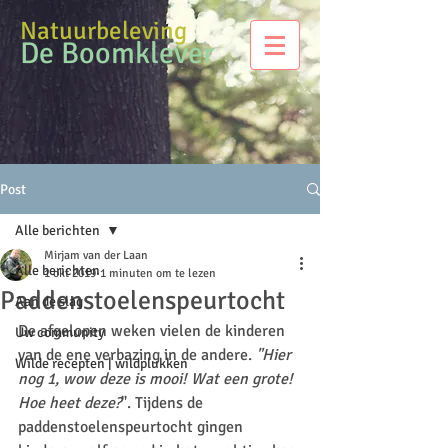
Natuurbeleving
De Boomklever
Post
Alle berichten
Mirjam van der Laan
Alle berichten
1 okt 2019
1 minuten om te lezen
Paddenstoelenspeurtocht
Aan de slag
De afgelopen weken vielen de kinderen 
Uw community
van de ene verbazing in de andere. 
"Hier 
Wilde recepten | wildplukken
nog 1, wow deze is mooi! Wat een grote! 
Hoe heet deze?
". Tijdens de 
paddenstoelenspeurtocht gingen 