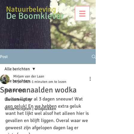
Natuurbeleving
De Boomklever
Post
Alle berichten
Mirjam van der Laan
Alle berichten
23 jan 2023
1 minuten om te lezen
Sparrennaalden wodka
Aan de slag
Buiten ligt er al 3 dagen sneeuw! Wat 
Uw community
een geluk! En we hebben extra geluk 
Wilde recepten | wildplukken
want het lijkt wel alsof het alleen hier is 
gevallen en blijft liggen. Overal waar we 
geweest zijn afgelopen dagen lag er 