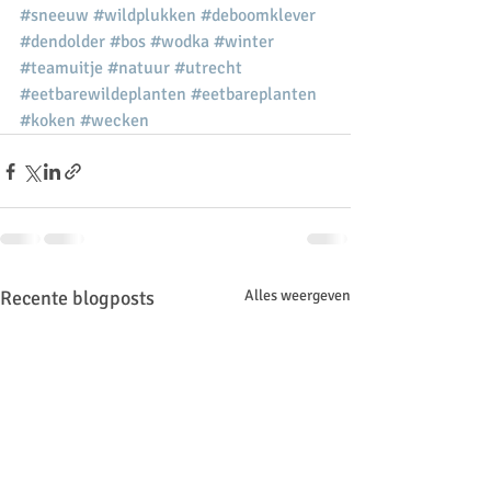
#sneeuw
#wildplukken
#deboomklever
#dendolder
#bos
#wodka
#winter
#teamuitje
#natuur
#utrecht
#eetbarewildeplanten
#eetbareplanten
#koken
#wecken
Recente blogposts
Alles weergeven