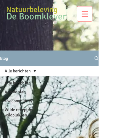
Natuurbeleving
De Boomklever
Blog
Alle berichten
Alle berichten
Aan de slag
Uw community
Wilde recepten |
wildplukken